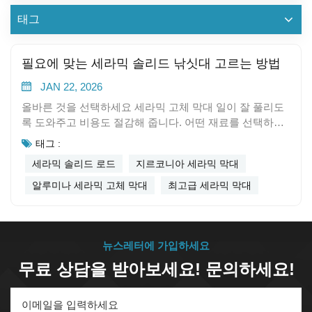
태그
필요에 맞는 세라믹 솔리드 낚싯대 고르는 방법
JAN 22, 2026
올바른 것을 선택하세요 세라믹 고체 막대 일이 잘 풀리도
록 도와주고 비용도 절감해 줍니다. 어떤 재료를 선택하느
냐에 따라 결과가 어떻게 달라지는지 생각해 봐야 합니다.
태그 :
알루미나는 쉽게 구할 수 있고 만들기도 쉽기 때문에 가격
세라믹 솔리드 로드
지르코니아 세라믹 막대
이 저렴합니다.지르코니아는 더 강하고 수명이 길기 때문
에 가격이 더 비싸지만 까다로운 작업에 더 적합합니다.낚
알루미나 세라믹 고체 막대
최고급 세라믹 막대
싯대가 열, 마모, 녹에 얼마나 잘 견디는지 살펴보세요. 재
질에 대한 가이드를 참고하면 최적의 제품을 선택하는 데
도움이 됩니다.핵심 요약프로젝트에 필요한 세라믹 고체
막대를 선택하세요. 내열성, 내구성, 그리고 전기 차단 능력
뉴스레터에 가입하세요
등을 고려해야 합니다.알루미나와 지르코니아 세라믹 막대
무료 상담을 받아보세요! 문의하세요!
의 차이점을 알아보세요. 알루미나는 가격이 저렴하고 전
기 차단에 효과적입니다. 지르코니아는 더 강하고 수명이
깁니다.자세한 내용은 항상 제조업체의 데이터 시트를 참