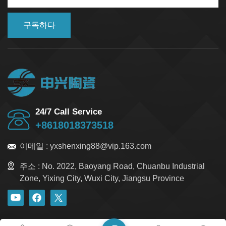
조하십시오. 이를 통해 안전하고 성능이 뛰어난 낚싯대를
선택할 수 있습니다. 세라믹 솔리드 낚싯대 선택하기지원
구독하다
요건세라믹 봉을 선택하기 전에 프로젝트에 필요한 것이
무엇인지 파악해야 합니다. 다양한 산업 분야에서 여러 용
도로 세라믹 봉을 사용하며, 각 용도에 따라 필요한 특성이
다릅니다. 아래 표는 다양한 산업 분야에서 세라믹 봉을 사
용하는 방법과 각 용도에 필요한 특성을 보여줍니다.산업
분야애플리케이션주요 요구 사항항공우주 및 방위산업엔
진 부품높은 내열성, 내마모성 미사일 부품극한 온도와 스
트레스를 견딜 수 있는 능력자동차 산업제동 시스템뛰어난
24/7 Call Service
내마모성 및 열 방출 센서고온 안정성에너지 및 발전원자
+8618018373518
력 산업높은 방사선 저항성, 극한 온도 내구성 전력 전자 장
치높은 내열성, 효율성산업 장비내마모성 부품극한의 마모
이메일 :
yxshenxing88@vip.163.com
와 고압에 대한 내구성 절삭 공구경도, 내마모성반도체 산
업웨이퍼 및 기판뛰어난 열전도율, 높은 내구성석유 및 가
주소 :
No. 2022, Baoyang Road, Chuanbu Industrial
스시추공 도구고강도, 내마모성, 고온 성능작업에 필요한
Zone, Yixing City, Wuxi City, Jiangsu Province
세라믹 솔리드 로드를 선택하십시오. 자동차 관련 작업을
한다면 열과 마모에 강한 로드가 필요하고, 컴퓨터 칩 관련
작업을 한다면 열 전달이 잘 되고 수명이 긴 로드가 필요합
니다. 로드를 선택하기 전에 항상 사용 목적을 고려하십시