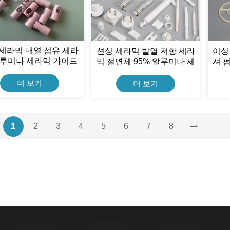
세라믹 내열 섬유 세라
이싱
션싱 세라믹 발열 저항 세라
알루미나 세라믹 가이드
셔 
믹 절연체 95% 알루미나 세
아이
라믹 홀더
더 보기
더 보기
1
2
3
4
5
6
7
8