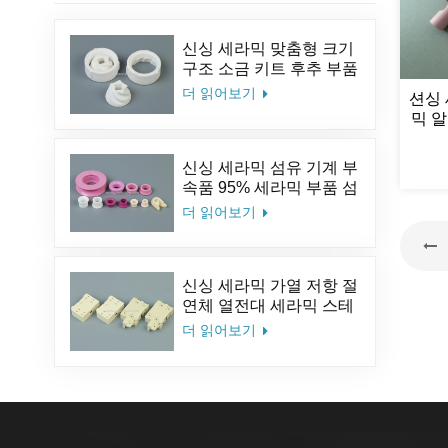
신싱 세라믹 맞춤형 크기
구조 소금 키트 후추 부품
알루미나 커피 세라믹 밀
더 읽어보기
션싱 
분쇄기 버
믹 
신싱 세라믹 섬유 기계 부
속품 95% 세라믹 부품 섬
유 세라믹 아이릿 알루미
더 읽어보기
나 세라믹 가이드 아이릿
신싱 세라믹 가열 저항 절
연체 열전대 세라믹 스테
아타이트 세라믹 소켓
더 읽어보기