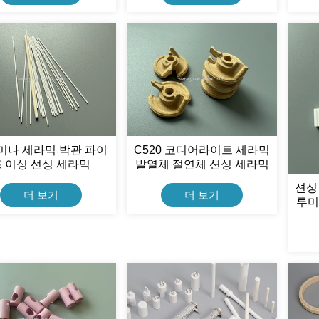
미나 세라믹 박관 파이
C520 코디어라이트 세라믹
프 이싱 선싱 세라믹
발열체 절연체 션싱 세라믹
션싱
더 보기
더 보기
루미