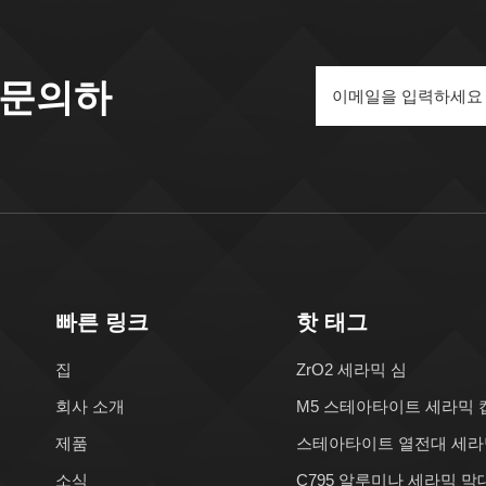
 문의하
빠른 링크
핫 태그
집
ZrO2 세라믹 심
회사 소개
M5 스테아타이트 세라믹 
제품
스테아타이트 열전대 세라
소식
C795 알루미나 세라믹 막