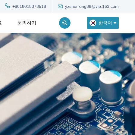
yxshenxing88@vip.163.com
+8618018373518
한국어
그
문의하기
English
Deutsch
Русский
한국어
Türkçe