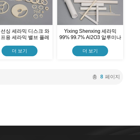
 선싱 세라믹 디스크 와
Yixing Shenxing 세라믹
펌프용 세라믹 밸브 플레
99% 99.7% Al2O3 알루미나
이트
세라믹 튜브
더 보기
더 보기
총
8
페이지