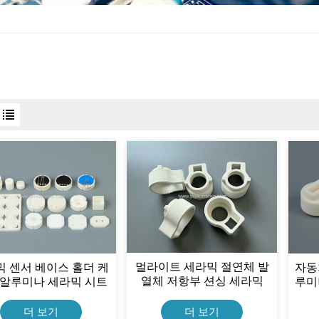
멀라이트 세라믹 절연체 발
 센서 베이스 홀더 케
자동
열체 저항부 션싱 세라믹
 알루미나 세라믹 시트
루미
더 보기
더 보기