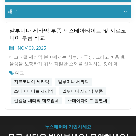
태그
알루미나 세라믹 부품과 스테아타이트 및 지르코
니아 부품 비교
NOV 03, 2025
테크니컬 세라믹 분야에서는 성능, 내구성, 그리고 비용 효
율성을 보장하기 위해 적절한 소재를 선택하는 것이 매우
중요합니다. 가장 일반적인 옵션으로는 알루미나 세라믹
태그 :
부품, 스테아타이트 성분, 지르코니아 세라믹은 독특한 기
지르코니아 세라믹
알루미나 세라믹
계적, 전기적 특성으로 유명합니다.주요 차이점을 이해하
면 엔지니어, 설계자, 산업 장비 제조업체가 전기 절연, 고
스테아타이트 세라믹
알루미나 세라믹 부품
온 저항, 기계적 마모 보호 등 특정 응용 분야에 가장 적합
산업용 세라믹 제조업체
스테아타이트 절연체
한 세라믹 솔루션을 선택하는 데 도움이 됩니다. 알루미나
세라믹 (Al₂O₃):높은 경도, 내식성 및 전기 절연성을 갖춘
널리 사용되는 기술 세라믹입니다. 알루미나 세라믹 부품
은 고전압 전기 시스템, 기계적 씰 및 정밀 절연체에 이상적
뉴스레터에 가입하세요
입니다.스테아타이트 세라믹 (MgSiO₃):뛰어난 유전 특성과