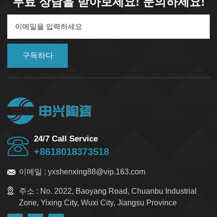
무료 상담을 받아보세요! 문의하세요!
비용 효율성으로 유명한 스테아타이트 세라믹 절연체는 종
종 전자 부품, 퓨즈 본체, 단자에 사용됩니다.지르코니아 세
라믹 (ZrO₂):지르코니아 세라믹 부품은 뛰어난 인성과 고온
강도를 제공합니다. 절삭 공구, 펌프 씰, 그리고 내충격성이
요구되는 분야에 이상적입니다. 재산알루미나 세라믹스테
아타이트 세라믹지르코니아 세라믹경도★★★★★ (높
구독하다
음)★★★☆☆★★★★★파괴인성
★★★★☆★★☆☆☆★★★★★유전 강도
★★★★★★★★★★★★★☆☆열전도도중간낮은높은최대
작동 온도1600°C1000°C2200°C비용중간낮은높은 전기 및
산업 분야의 응용 분야알루미나 세라믹 부품:전기 절연, 고
전압 단자, 센서 하우징 및 기계적 스페이서에 사용됩니다.
99% 알루미나 순도로 뛰어난 유전 강도와 내마모성을 보
24/7 Call Service
장합니다.스테아타이트 세라믹 구성 요소:열팽창이 낮고
+8618018373518
가격이 저렴하기 때문에 스위치기어, 저항기, 저가형 전기
하우징에 흔히 사용됩니다.지르코니아 세라믹 부품:충격
이메일 :
yxshenxing88@vip.163.com
저항성과 정밀 가공이 요구되는 의료 기기, 밸브, 자동차 센
서에 적합합니다. 알루미나, 스테아타이트, 지르코니아 세
주소 :
No. 2022, Baoyang Road, Chuanbu Industrial
라믹 중에서 선택할 때 다음 사항을 고려하세요.작동 온도:
Zone, Yixing City, Wuxi City, Jiangsu Province
1500°C 이상의 환경에서는 알루미나나 지르코니아가 가장
좋습니다.비용 민감도: 스테아타이트는 대량 생산, 저렴한