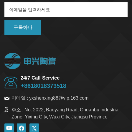
구독하다
24/7 Call Service
+8618018373518
이메일 :
yxshenxing88@vip.163.com
주소 :
No. 2022, Baoyang Road, Chuanbu Industrial
Zone, Yixing City, Wuxi City, Jiangsu Province