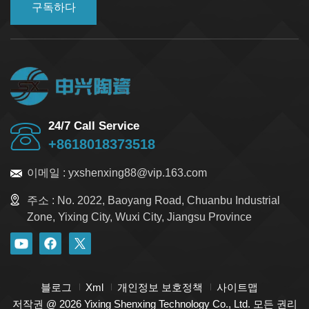
구독하다
24/7 Call Service
+8618018373518
이메일 :
yxshenxing88@vip.163.com
주소 :
No. 2022, Baoyang Road, Chuanbu Industrial
Zone, Yixing City, Wuxi City, Jiangsu Province
블로그
Xml
개인정보 보호정책
사이트맵
저작권 @ 2026 Yixing Shenxing Technology Co., Ltd. 모든 권리