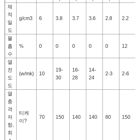
체
적
g/cm3
6
3.8
3.7
3.6
2.8
2.2
밀
도
물
흡
%
0
0
0
0
0
12
수
열
전
19-
16-
14-
(w/mk)
10
2-3
2-6
도
30
28
24
도
열
충
격
티케
저
70
150
140
140
80
150
이?
항,
최