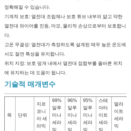
정확해질 수 있습니다.
기계적 보호: 열전대 조립체나 보호 튜브 내부의 얇고 약한
열전대 와이어를 진동, 마모, 물리적 손상으로부터 보호합니
다.
고온 무결성: 열전대가 측정하도록 설계된 매우 높은 온도에
서도 절연 특성을 유지합니다.
위치 지정: 보호 덮개 내에서 열전대 접합부를 올바른 위치
에 유지하는 데 도움이 됩니다.
기술적 매개변수
99%
96%
95%
스테
지르
멀라
알루
알루
알루
아타
코니
이트
목
단위
미나
미나
미나
이트
아 세
세라
세라
세라
세라
세라
라믹
믹
믹
믹
믹
믹