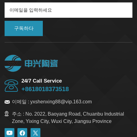
구독하다
24/7 Call Service
+8618018373518
이메일 :
yxshenxing88@vip.163.com
주소 :
No. 2022, Baoyang Road, Chuanbu Industrial
Zone, Yixing City, Wuxi City, Jiangsu Province