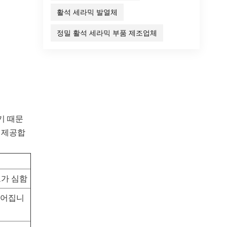
활석 세라믹 발열체
정밀 활석 세라믹 부품 제조업체
기 때문
 제공합
모가 심함
떨어집니