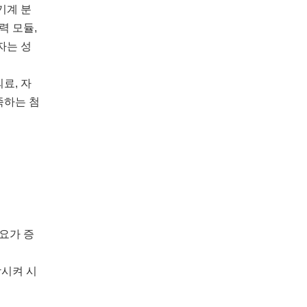
기계 분
력 모듈,
자는 성
료, 자
족하는 첨
요가 증
상시켜 시