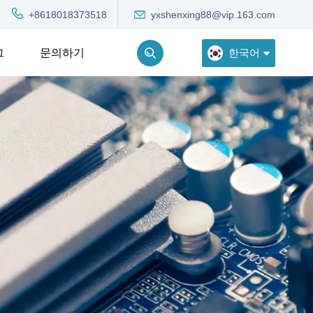
yxshenxing88@vip.163.com
+8618018373518
한국어
그
문의하기
English
Deutsch
Русский
한국어
Türkçe