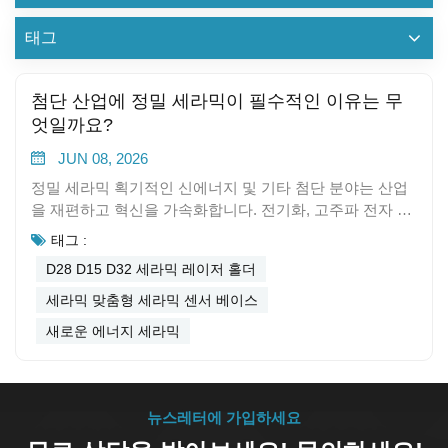
태그
첨단 산업에 정밀 세라믹이 필수적인 이유는 무
엇일까요?
JUN 08, 2026
정밀 세라믹 획기적인 신에너지 및 기타 첨단 분야는 산업
을 재편하고 혁신을 가속화합니다. 전기화, 고주파 전자 장
치 및 지속 가능성에 대한 요구에 힘입어 시장이 빠르게 확
태그 :
장되고 있습니다. 이싱 선싱 테크놀로지(Yixing Shenxing
D28 D15 D32 세라믹 레이저 홀더
Technology Co., Ltd.)의 세라믹 센서 베이스는 센서의 신뢰
성과 내구성을 향상시켜 까다로운 환경에서의 혁신적인 발
세라믹 맞춤형 세라믹 센서 베이스
전을 지원합니다. 년도 시장 규모 (미화 10억 달러) 연평균
새로운 에너지 세라믹
성장률(%) 2026 105.12 해당 사항 없음 2031 146.13 6.81
핵심 요약 정밀 세라믹은 높은 강도와 ​​열 안정성을 제공하
여 항공우주, 의료, 전자 산업과 같은 분야에서 성능을 향상
시킵니다. 청정에너지 및 자동차 분야의 첨단 소재 수요에
뉴스레터에 가입하세요
힘입어 기술 세라믹의 세계 시장은 크게 성장할 것으로 예