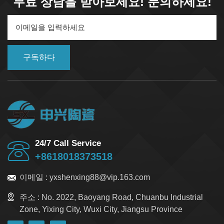
무료 상담을 받아보세요! 문의하세요!
상됩니다. 기술 세라믹은 친환경적인 솔루션을 제공하므로
지속 가능한 엔지니어링과 차세대 기술 혁신에 필수적입니
다. 기술 세라믹 개요 속성 및 장점 첨단 엔지니어링 분야에
서 기술 세라믹을 접하게 되는 이유는 이러한 소재가 탁월
한 기계적, 열적, 전기적 성능을 제공하기 때문입니다. 금속
이나 고분자와는 달리, 기술 세라믹 내마모성이 뛰어나고
구독하다
고온에서도 안정성을 유지하며 탁월한 내화학성을 제공합
니다. 가벼운 구조와 우수한 경도 덕분에 까다로운 환경에
이상적입니다. 재료 주요 강점 제한 사항 궤조 연성이 좋고
가공성이 우수하며 열/전기 전도성이 우수함 부식되기 쉽
고, 무겁고, 마찰에 의해 마모가 심함 고분자 가볍고 유연하
며 가공하기 쉽습니다. 내열성/내화학성이 낮고, 내마모성
이 떨어집니다. 엔지니어드 세라믹 단단하고 내마모성이
24/7 Call Service
뛰어나며 화학적으로 안정하고 열적으로 안정합니다. 취성
+8618018373518
이 강하고 생산 비용이 높으며 정밀 가공이 필요합니다. 특
수 세라믹은 독특한 특성으로 두드러집니다. 재산 설명 일
이메일 :
yxshenxing88@vip.163.com
반적인 값/범위 경도 압입 및 마모에 대한 저항성 모스 경도
7~9 파괴 인성 균열 전파 저항 3–10 MPa·m¹ᐟ² 열 안정성
주소 :
No. 2022, Baoyang Road, Chuanbu Industrial
고온에서도 형태를 유지합니다. >1000°C 내화학성 산성,
Zone, Yixing City, Wuxi City, Jiangsu Province
염기성 및 산화 환경에서의 안정성 훌륭한 밀도 금속에 비
해 가볍습니다. 2.0–6.0 g/cm³ 전기적 특성 절연체 또는 반