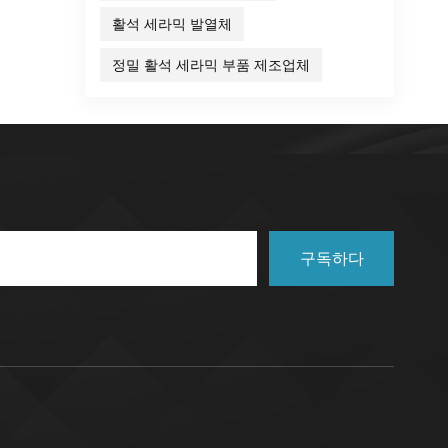
과 화
활석 세라믹 발열체
 응
웨이퍼
정밀 활석 세라믹 부품 제조업체
 이상
구합니
 세라
식성
 튜브
높고
품열
훌륭한
구독하다
성 기
 세
조는
재산
GPa
루미나는