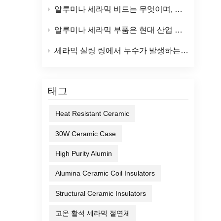
니다.
알루미나 세라믹 비드는 무엇이며, 주요 산업적 용도는 무엇입니까?
.전
보호합
알루미나 세라믹 부품은 현대 산업 분야에 어떤 이점을 제공할까요?
시오.
에 맞
세라믹 실링 링에서 누수가 발생하는 이유는 무엇일까요? (그리고 예방 방법은 무엇일까요?)
치수와
 누출
 신뢰
태그
품을
순도가
Heat Resistant Ceramic
은 신
나 구
30W Ceramic Case
믹 튜
High Purity Alumin
알루
등급은
Alumina Ceramic Coil Insulators
이점을
상,
Structural Ceramic Insulators
 일치합
고온 활석 세라믹 절연체
 알루미