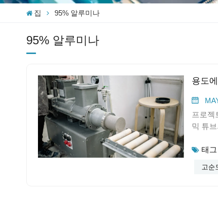
집
95% 알루미나
95% 알루미나
용도에
MAY
프로젝트
믹 튜브
있습니다
태그 
열 안정
성, 열
고순
99% 
는지 보
는 많은
변형 없