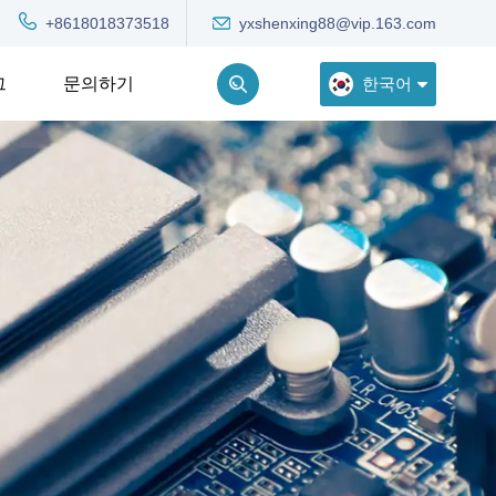
yxshenxing88@vip.163.com
+8618018373518
한국어
그
문의하기
English
Deutsch
Русский
한국어
Türkçe