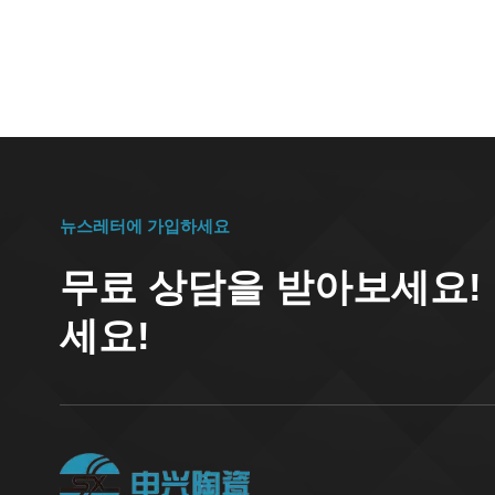
나는 반
학적 불
용 분야
와 보트
의 순도
다.산업
믹 튜브
가스와 
를 만들
뉴스레터에 가입하세요
기계적
무료 상담을 받아보세요!
안정성>
더 가
세요!
계적 및
라믹 튜
경도와 
CMAC9
굽힘 강도
MPa22
W/(m·