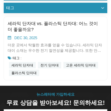
태그
세라믹 단자대 vs. 플라스틱 단자대: 어느 것이
더 좋을까요?
DEC 30, 2025
더운 곳에서 탁월한 효과를 얻을 수 있습니다. 세라믹 단자
대이 소재는 우수한 전기 절연성을 제공합니다. 또한 안전
하고 견고한 연결을 보장합니다. 오븐, 히터 또는 비상 시스
태그 :
템에 사용할 수 있습니다. 일반적인 전기 연결에는 플라스
세라믹 단자대
전기 단자대
고온 세라믹 단자대
틱을 선택하세요. 플라스틱은 안전성과 효율성이 중요하
며, 세라믹보다 가격이 저렴합니다. 터미널 블록 기본 사
플라스틱 단자대
항 터미널 블록이란 무엇입니까? 전기 단자대 단자대는 전
선을 안전하게 연결하는 데 도움을 줍니다. 패널이나 기계
내부의 전선을 깔끔하고 정돈되게 정리해 줍니다. 가정에
서도 유용하게 사용할 수 있습니다. 단자대를 사용하면 전
뉴스레터에 가입하세요
선을 쉽게 연결, 분기 또는 분리할 수 있습니다. 전선을 꼬
무료 상담을 받아보세요! 문의하세요!
거나 납땜할 필요가 없습니다. 많은 전기 시스템에서 단자
대를 사용하며, 연결부를 단단하게 고정하여 전선이 헐거