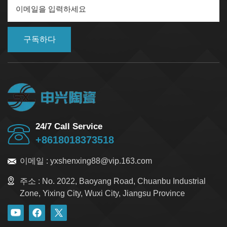
워질 가능성을 줄여줍니다. 다음 표는 전기 단자대의 기능
과 유용성을 보여줍니다. 기능/이점 설명 연결 및 배전 전선
을 단단히 연결하고 전기 연결부를 안전하게 펼치십시오.
구독하다
배선 구성 배선을 깔끔하게 정리하고, 어수선함을 줄이며,
문제 해결에 도움을 주세요. 절연 및 안전 실수로 만지는 것
을 방지하고 더 안전하게 만드세요. 모듈식 확장 배선을 추
가하거나 설정을 쉽게 변경할 수 있습니다. 진동 저항 상황
이 흔들릴 때에도 흔들리지 말고 굳건히 버티세요. 그래야
관계가 끊어지지 않습니다. 높은 전류 용량 대량의 전기를
다루는 작업에 적합하며, 전력 시스템에 유용합니다. 회로
분리 전압이 다른 회로는 서로 분리하여 보관하여 오류를
24/7 Call Service
방지하십시오. 향상된 공기 흐름 및 열 방출 깔끔하게 정리
+8618018373518
된 전선은 캐비닛 내부의 공기 순환을 돕고 물건을 식혀줍
니다. 물질적인 것이 중요한 이유 단자대에 적합한 재질을
이메일 :
yxshenxing88@vip.163.com
선택하는 것은 매우 중요합니다. 배선의 안전성과 내구성
에 직접적인 영향을 미치기 때문입니다. 주요 재질로는 세
주소 :
No. 2022, Baoyang Road, Chuanbu Industrial
라믹과 플라스틱이 있으며, 각각 고유한 장점을 가지고 있
Zone, Yixing City, Wuxi City, Jiangsu Province
습니다. 세라믹 블록 고온을 견딜 수 있고 매우 견고합니다.
플라스틱 블록은 일반적인 작업에 적합하며 가격도 저렴합
니다. 간단한 비교를 해보겠습니다. 특징 세라믹 단자대 표