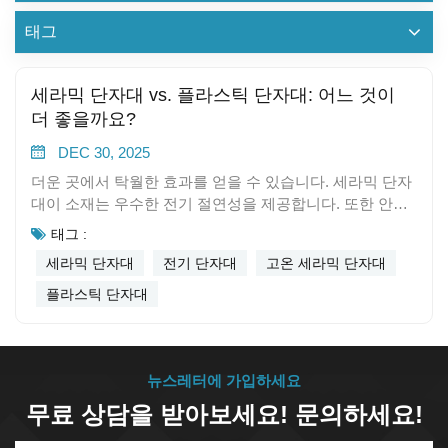
태그
세라믹 단자대 vs. 플라스틱 단자대: 어느 것이
더 좋을까요?
DEC 30, 2025
더운 곳에서 탁월한 효과를 얻을 수 있습니다. 세라믹 단자
대이 소재는 우수한 전기 절연성을 제공합니다. 또한 안전
하고 견고한 연결을 보장합니다. 오븐, 히터 또는 비상 시스
태그 :
템에 사용할 수 있습니다. 일반적인 전기 연결에는 플라스
세라믹 단자대
전기 단자대
고온 세라믹 단자대
틱을 선택하세요. 플라스틱은 안전성과 효율성이 중요하
며, 세라믹보다 가격이 저렴합니다. 터미널 블록 기본 사
플라스틱 단자대
항 터미널 블록이란 무엇입니까? 전기 단자대 단자대는 전
선을 안전하게 연결하는 데 도움을 줍니다. 패널이나 기계
내부의 전선을 깔끔하고 정돈되게 정리해 줍니다. 가정에
서도 유용하게 사용할 수 있습니다. 단자대를 사용하면 전
뉴스레터에 가입하세요
선을 쉽게 연결, 분기 또는 분리할 수 있습니다. 전선을 꼬
무료 상담을 받아보세요! 문의하세요!
거나 납땜할 필요가 없습니다. 많은 전기 시스템에서 단자
대를 사용하며, 연결부를 단단하게 고정하여 전선이 헐거