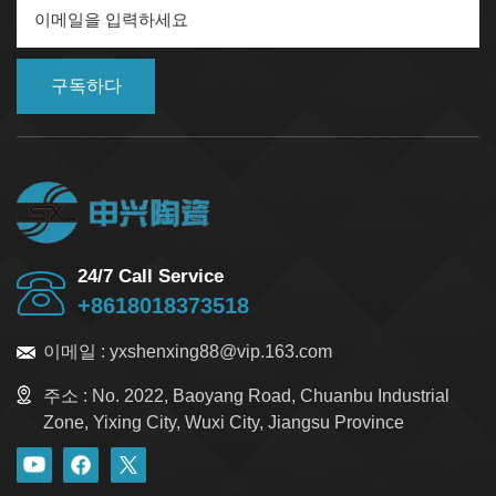
워질 가능성을 줄여줍니다. 다음 표는 전기 단자대의 기능
과 유용성을 보여줍니다. 기능/이점 설명 연결 및 배전 전선
을 단단히 연결하고 전기 연결부를 안전하게 펼치십시오.
구독하다
배선 구성 배선을 깔끔하게 정리하고, 어수선함을 줄이며,
문제 해결에 도움을 주세요. 절연 및 안전 실수로 만지는 것
을 방지하고 더 안전하게 만드세요. 모듈식 확장 배선을 추
가하거나 설정을 쉽게 변경할 수 있습니다. 진동 저항 상황
이 흔들릴 때에도 흔들리지 말고 굳건히 버티세요. 그래야
관계가 끊어지지 않습니다. 높은 전류 용량 대량의 전기를
다루는 작업에 적합하며, 전력 시스템에 유용합니다. 회로
분리 전압이 다른 회로는 서로 분리하여 보관하여 오류를
24/7 Call Service
방지하십시오. 향상된 공기 흐름 및 열 방출 깔끔하게 정리
+8618018373518
된 전선은 캐비닛 내부의 공기 순환을 돕고 물건을 식혀줍
니다. 물질적인 것이 중요한 이유 단자대에 적합한 재질을
이메일 :
yxshenxing88@vip.163.com
선택하는 것은 매우 중요합니다. 배선의 안전성과 내구성
에 직접적인 영향을 미치기 때문입니다. 주요 재질로는 세
주소 :
No. 2022, Baoyang Road, Chuanbu Industrial
라믹과 플라스틱이 있으며, 각각 고유한 장점을 가지고 있
Zone, Yixing City, Wuxi City, Jiangsu Province
습니다. 세라믹 블록 고온을 견딜 수 있고 매우 견고합니다.
플라스틱 블록은 일반적인 작업에 적합하며 가격도 저렴합
니다. 간단한 비교를 해보겠습니다. 특징 세라믹 단자대 표