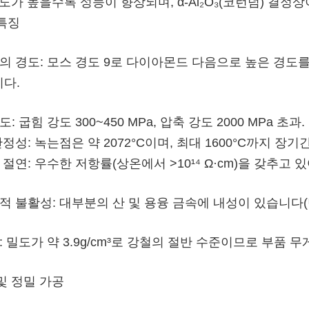
순도가 높을수록 성능이 향상되며, α-Al₂O₃(코런덤) 결정
특징
도의 경도: 모스 경도 9로 다이아몬드 다음으로 높은 경도
다.
도: 굽힘 강도 300~450 MPa, 압축 강도 2000 MPa 초과.
 안정성: 녹는점은 약 2072°C이며, 최대 1600°C까지 
기 절연: 우수한 저항률(상온에서 >10¹⁴ Ω·cm)을 갖추
학적 불활성: 대부분의 산 및 용융 금속에 내성이 있습니다(
량: 밀도가 약 3.9g/cm³로 강철의 절반 수준이므로 부품 
및 정밀 가공