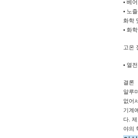
• 베
• 노
화학 
• 화
고온 
• 열
결론
알루미
없어서
기계에
다. 
야의 