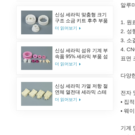
알루미
신싱 세라믹 맞춤형 크기
구조 소금 키트 후추 부품
1. 
알루미나 커피 세라믹 밀
더 읽어보기
2. 
분쇄기 버
3. 
4. 
신싱 세라믹 섬유 기계 부
속품 95% 세라믹 부품 섬
표면 조
유 세라믹 아이릿 알루미
더 읽어보기
나 세라믹 가이드 아이릿
다양한
신싱 세라믹 가열 저항 절
연체 열전대 세라믹 스테
전자 
아타이트 세라믹 소켓
더 읽어보기
• 집
• 웨
기계 