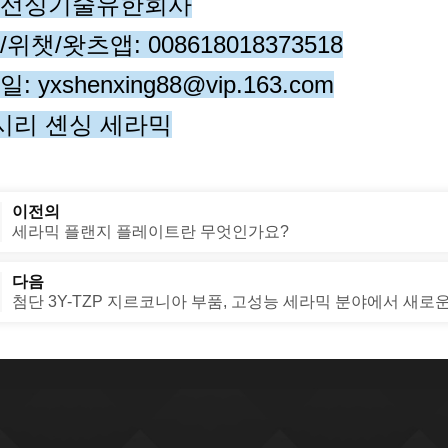
선싱기술유한회사
위챗/왓츠앱: 008618018373518
: yxshenxing88@vip.163.com
 시리 셴싱 세라믹
이전의
세라믹 플랜지 플레이트란 무엇인가요?
다음
첨단 3Y-TZP 지르코니아 부품, 고성능 세라믹 분야에서 새로