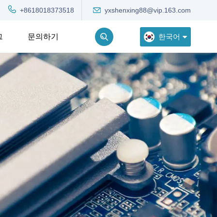
yxshenxing88@vip.163.com
+8618018373518
한국어
그
문의하기
English
Deutsch
Русский
한국어
Türkçe