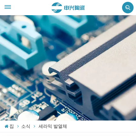
집
소식
세라믹 발열체