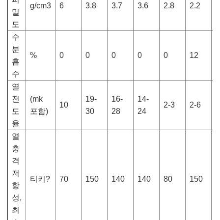
g/cm3
6
3.8
3.7
3.6
2.8
2.2
2
밀
도
수
분
%
0
0
0
0
0
12
1
흡
수
열
전
(mk
19-
16-
14-
1
10
2-3
2-6
도
포함)
30
28
24
1
율
열
충
격
저
티키?
70
150
140
140
80
150
3
항
성,
최