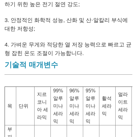
하기 위한 높은 전기 절연 강도;
3. 안정적인 화학적 성능, 산화 및 산·알칼리 부식에
대한 저항성;
4. 가벼운 무게와 적당한 열 저장 능력으로 빠르고 균
형 잡힌 온도 조절이 가능합니다.
기술적 매개변수
99%
96%
95%
지르
멀라
알루
알루
알루
활석
코니
이트
목
단위
미나
미나
미나
세라
아 세
세라
세라
세라
세라
믹
라믹
믹
믹
믹
믹
부
피