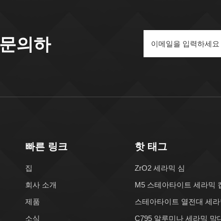
 문의하
빠른 링크
핫 태그
집
ZrO2 세라믹 심
회사 소개
M5 스테아타이트 세라믹 
제품
스테아타이트 열전대 세라
소식
C795 알루미나 세라믹 막