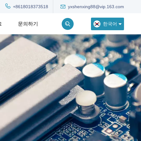
yxshenxing88@vip.163.com
+8618018373518
한국어
그
문의하기
English
Deutsch
Русский
한국어
Türkçe