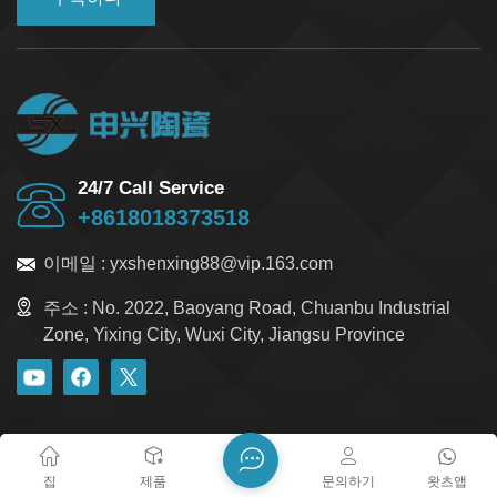
24/7 Call Service
+8618018373518
이메일 :
yxshenxing88@vip.163.com
주소 :
No. 2022, Baoyang Road, Chuanbu Industrial
Zone, Yixing City, Wuxi City, Jiangsu Province
블로그
Xml
개인정보 보호정책
사이트맵
저작권 @ 2026 Yixing Shenxing Technology Co., Ltd. 모든 권리
집
제품
문의하기
왓츠앱