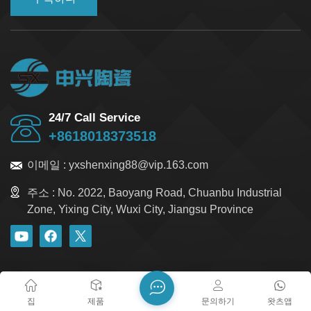
24/7 Call Service
+8618018373518
이메일 :
yxshenxing88@vip.163.com
주소 :
No. 2022, Baoyang Road, Chuanbu Industrial
Zone, Yixing City, Wuxi City, Jiangsu Province
블로그
Xml
개인정보 보호정책
사이트맵
저작권 @ 2026 Yixing Shenxing Technology Co., Ltd. 모든 권리
집
제품
문의하기
왓츠앱