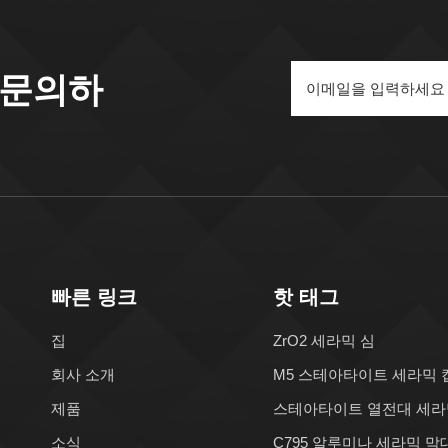
 문의하
빠른 링크
핫 태그
집
ZrO2 세라믹 심
회사 소개
M5 스테아타이트 세라믹 
제품
스테아타이트 열전대 세라
소식
C795 알루미나 세라믹 막