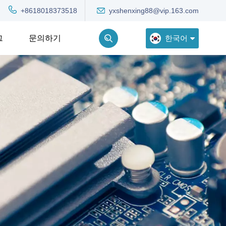
yxshenxing88@vip.163.com
+8618018373518
한국어
그
문의하기
English
Deutsch
Русский
한국어
Türkçe