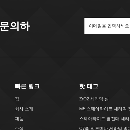
 문의하
빠른 링크
핫 태그
집
ZrO2 세라믹 심
회사 소개
M5 스테아타이트 세라믹 
제품
스테아타이트 열전대 세라
소식
C795 알루미나 세라믹 막