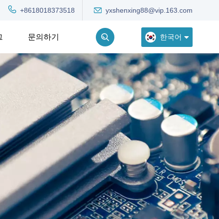
yxshenxing88@vip.163.com
+8618018373518
한국어
그
문의하기
English
Deutsch
Русский
한국어
Türkçe