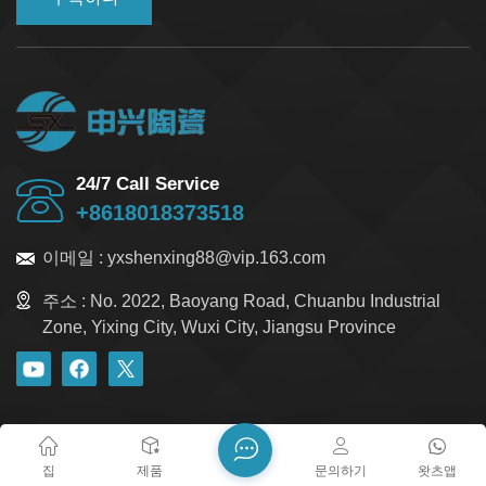
24/7 Call Service
+8618018373518
이메일 :
yxshenxing88@vip.163.com
주소 :
No. 2022, Baoyang Road, Chuanbu Industrial
Zone, Yixing City, Wuxi City, Jiangsu Province
블로그
Xml
개인정보 보호정책
사이트맵
저작권 @ 2026 Yixing Shenxing Technology Co., Ltd. 모든 권리
집
제품
문의하기
왓츠앱