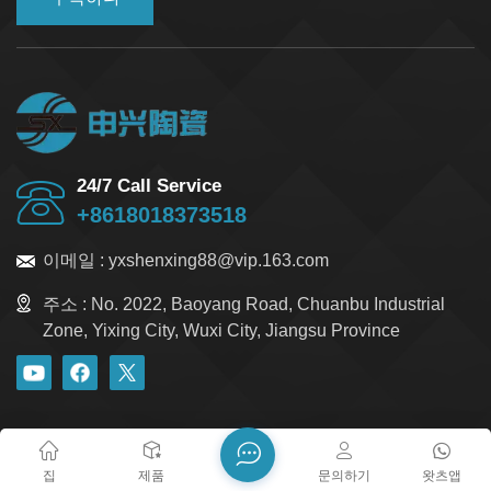
24/7 Call Service
+8618018373518
이메일 :
yxshenxing88@vip.163.com
주소 :
No. 2022, Baoyang Road, Chuanbu Industrial
Zone, Yixing City, Wuxi City, Jiangsu Province
블로그
Xml
개인정보 보호정책
사이트맵
저작권 @ 2026 Yixing Shenxing Technology Co., Ltd. 모든 권리
집
제품
문의하기
왓츠앱