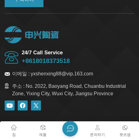
24/7 Call Service
+8618018373518
이메일 :
yxshenxing88@vip.163.com
주소 :
No. 2022, Baoyang Road, Chuanbu Industrial
Zone, Yixing City, Wuxi City, Jiangsu Province
블로그
Xml
개인정보 보호정책
사이트맵
저작권 @ 2026 Yixing Shenxing Technology Co., Ltd. 모든 권리
집
제품
문의하기
왓츠앱