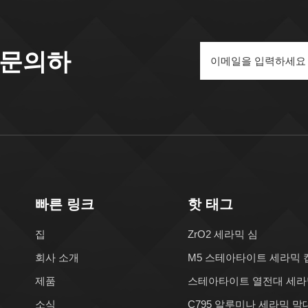
 문의하
빠른 링크
핫 태그
집
ZrO2 세라믹 심
회사 소개
M5 스테아타이트 세라믹 
제품
스테아타이트 열전대 세라
소식
C795 알루미나 세라믹 막