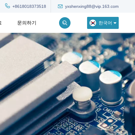
yxshenxing88@vip.163.com
+8618018373518
한국어
그
문의하기
English
Deutsch
Русский
한국어
Türkçe