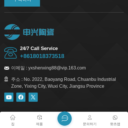
24/7 Call Service
+8618018373518
이메일 :
yxshenxing88@vip.163.com
주소 :
No. 2022, Baoyang Road, Chuanbu Industrial
Zone, Yixing City, Wuxi City, Jiangsu Province
블로그
Xml
개인정보 보호정책
사이트맵
저작권 @ 2026 Yixing Shenxing Technology Co., Ltd. 모든 권리
집
제품
문의하기
왓츠앱