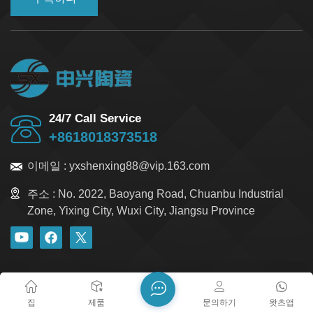
24/7 Call Service
+8618018373518
이메일 :
yxshenxing88@vip.163.com
주소 :
No. 2022, Baoyang Road, Chuanbu Industrial
Zone, Yixing City, Wuxi City, Jiangsu Province
블로그
Xml
개인정보 보호정책
사이트맵
저작권 @ 2026 Yixing Shenxing Technology Co., Ltd. 모든 권리
집
제품
문의하기
왓츠앱