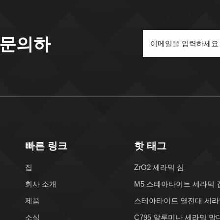
 문의하
빠른 링크
핫 태그
집
ZrO2 세라믹 심
회사 소개
M5 스테아타이트 세라믹 
제품
스테아타이트 열전대 세라
소식
C795 알루미나 세라믹 막