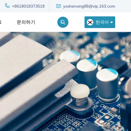
yxshenxing88@vip.163.com
+8618018373518
한국어
그
문의하기
English
Deutsch
Русский
한국어
Türkçe