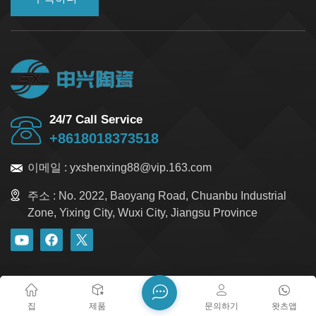
24/7 Call Service
+8618018373518
이메일 :
yxshenxing88@vip.163.com
주소 :
No. 2022, Baoyang Road, Chuanbu Industrial
Zone, Yixing City, Wuxi City, Jiangsu Province
블로그
Xml
개인정보 보호정책
사이트맵
저작권 @ 2026 Yixing Shenxing Technology Co., Ltd. 모든 권리
집
제품
문의하기
왓츠앱