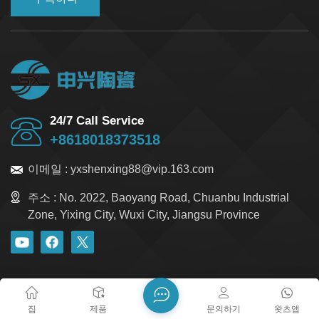
24/7 Call Service
+8618018373518
이메일 :
yxshenxing88@vip.163.com
주소 :
No. 2022, Baoyang Road, Chuanbu Industrial
Zone, Yixing City, Wuxi City, Jiangsu Province
블로그
Xml
개인정보 보호정책
사이트맵
저작권 @ 2026 Yixing Shenxing Technology Co., Ltd. 모든 권리
집
제품
문의하기
왓츠앱