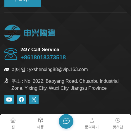
24/7 Call Service
+8618018373518
이메일 :
yxshenxing88@vip.163.com
주소 :
No. 2022, Baoyang Road, Chuanbu Industrial
Zone, Yixing City, Wuxi City, Jiangsu Province
블로그
Xml
개인정보 보호정책
사이트맵
저작권 @ 2026 Yixing Shenxing Technology Co., Ltd. 모든 권리
집
제품
문의하기
왓츠앱