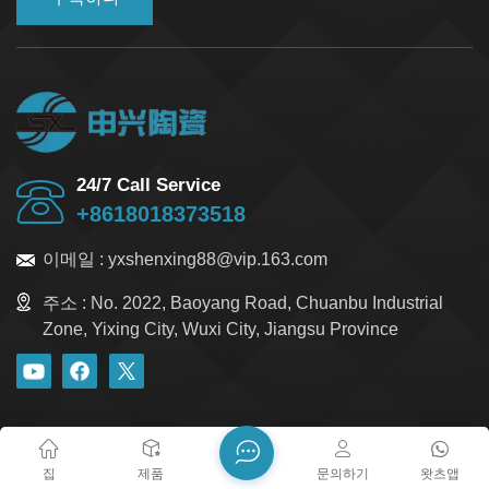
24/7 Call Service
+8618018373518
이메일 :
yxshenxing88@vip.163.com
주소 :
No. 2022, Baoyang Road, Chuanbu Industrial
Zone, Yixing City, Wuxi City, Jiangsu Province
블로그
Xml
개인정보 보호정책
사이트맵
저작권 @ 2026 Yixing Shenxing Technology Co., Ltd. 모든 권리
집
제품
문의하기
왓츠앱