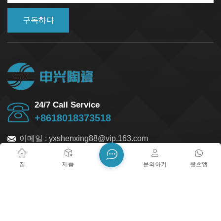
구독하다
24/7 Call Service
+8618018373518
이메일 :
yxshenxing88@vip.163.com
주소 :
No. 2022, Baoyang Road, Chuanbu Industrial
집
제품
문의하기
왓츠앱
Zone, Yixing City, Wuxi City, Jiangsu Province
블로그
Xml
개인정보 보호정책
사이트맵