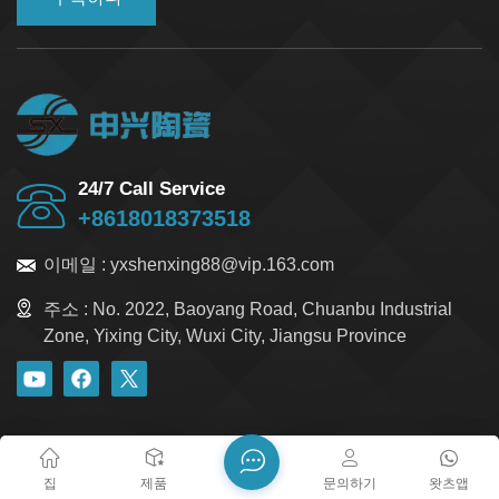
24/7 Call Service
+8618018373518
이메일 :
yxshenxing88@vip.163.com
주소 :
No. 2022, Baoyang Road, Chuanbu Industrial
Zone, Yixing City, Wuxi City, Jiangsu Province
블로그
Xml
개인정보 보호정책
사이트맵
저작권 @ 2026 Yixing Shenxing Technology Co., Ltd. 모든 권리
집
제품
문의하기
왓츠앱