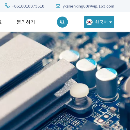
yxshenxing88@vip.163.com
+8618018373518
한국어
그
문의하기
English
Deutsch
Русский
한국어
Türkçe