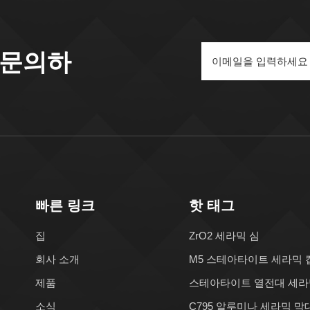
 문의하
빠른 링크
핫 태그
집
ZrO2 세라믹 심
회사 소개
M5 스테아타이트 세라믹 
제품
스테아타이트 열전대 세라
소식
C795 알루미나 세라믹 막