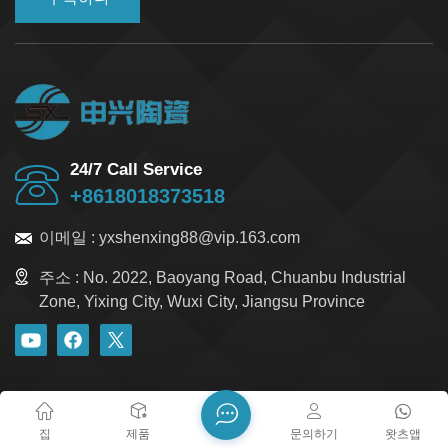
24/7 Call Service
+8618018373518
이메일 :
yxshenxing88@vip.163.com
주소 :
No. 2022, Baoyang Road, Chuanbu Industrial
Zone, Yixing City, Wuxi City, Jiangsu Province
블로그
Xml
개인정보 보호정책
사이트맵
저작권 @ 2026 Yixing Shenxing Technology Co., Ltd. 모든 권리
집
제품
문의하기
왓츠앱