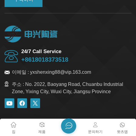
24/7 Call Service
+8618018373518
이메일 :
yxshenxing88@vip.163.com
주소 :
No. 2022, Baoyang Road, Chuanbu Industrial
Zone, Yixing City, Wuxi City, Jiangsu Province
블로그
Xml
개인정보 보호정책
사이트맵
저작권 @ 2026 Yixing Shenxing Technology Co., Ltd. 모든 권리
집
제품
문의하기
왓츠앱