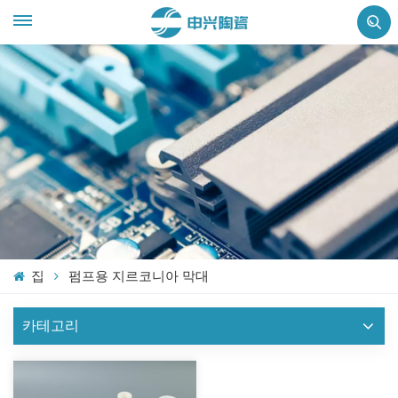
집
펌프용 지르코니아 막대
카테고리