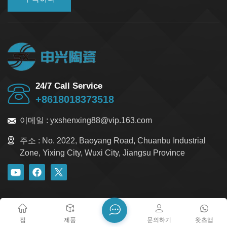
24/7 Call Service
+8618018373518
이메일 :
yxshenxing88@vip.163.com
주소 :
No. 2022, Baoyang Road, Chuanbu Industrial
Zone, Yixing City, Wuxi City, Jiangsu Province
블로그
Xml
개인정보 보호정책
사이트맵
저작권 @ 2026 Yixing Shenxing Technology Co., Ltd. 모든 권리
집
제품
문의하기
왓츠앱